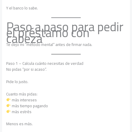
Y el banco lo sabe.
Paso a paso para pedir
el préstamo con
cabeza
Te dejo mi “método mental” antes de firmar nada.
Paso 1 – Calcula cuánto necesitas de verdad
No pidas “por si acaso”.
Pide lo justo.
Cuanto más pidas:
más intereses
más tiempo pagando
más estrés
Menos es más.