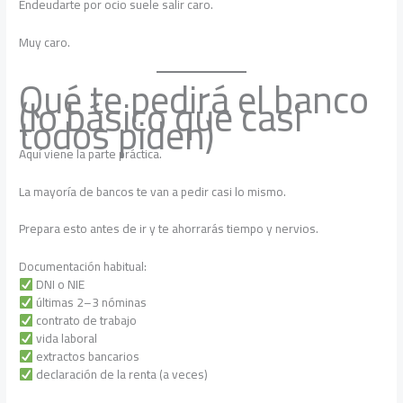
Endeudarte por ocio suele salir caro.
Muy caro.
Qué te pedirá el banco
(lo básico que casi
todos piden)
Aquí viene la parte práctica.
La mayoría de bancos te van a pedir casi lo mismo.
Prepara esto antes de ir y te ahorrarás tiempo y nervios.
Documentación habitual:
DNI o NIE
últimas 2–3 nóminas
contrato de trabajo
vida laboral
extractos bancarios
declaración de la renta (a veces)