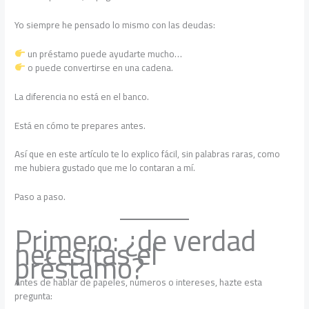
Yo siempre he pensado lo mismo con las deudas:
un préstamo puede ayudarte mucho…
o puede convertirse en una cadena.
La diferencia no está en el banco.
Está en cómo te prepares antes.
Así que en este artículo te lo explico fácil, sin palabras raras, como
me hubiera gustado que me lo contaran a mí.
Paso a paso.
Primero: ¿de verdad
necesitas el
préstamo?
Antes de hablar de papeles, números o intereses, hazte esta
pregunta: