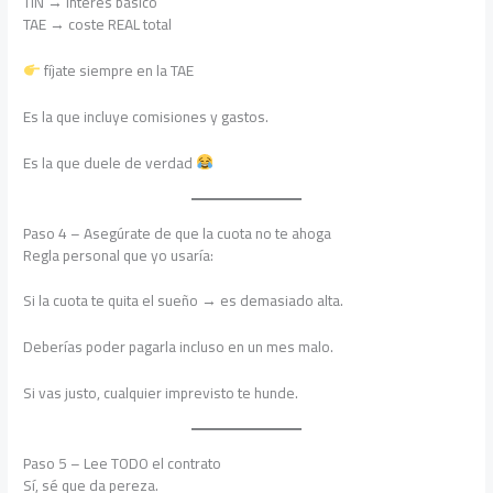
TIN → interés básico
TAE → coste REAL total
fíjate siempre en la TAE
Es la que incluye comisiones y gastos.
Es la que duele de verdad
Paso 4 – Asegúrate de que la cuota no te ahoga
Regla personal que yo usaría:
Si la cuota te quita el sueño → es demasiado alta.
Deberías poder pagarla incluso en un mes malo.
Si vas justo, cualquier imprevisto te hunde.
Paso 5 – Lee TODO el contrato
Sí, sé que da pereza.