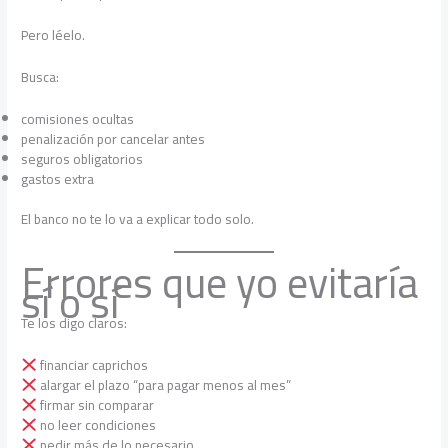
Pero léelo.
Busca:
comisiones ocultas
penalización por cancelar antes
seguros obligatorios
gastos extra
El banco no te lo va a explicar todo solo.
Errores que yo evitaría
sí o sí
Te los digo claros:
financiar caprichos
alargar el plazo “para pagar menos al mes”
firmar sin comparar
no leer condiciones
pedir más de lo necesario