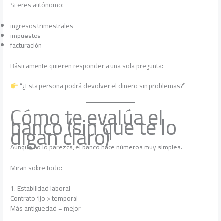
Si eres autónomo:
ingresos trimestrales
impuestos
facturación
Básicamente quieren responder a una sola pregunta:
“¿Esta persona podrá devolver el dinero sin problemas?”
Cómo te evalúa el
banco (sin que te lo
digan claro)
Aunque no lo parezca, el banco hace números muy simples.
Miran sobre todo:
1. Estabilidad laboral
Contrato fijo > temporal
Más antigüedad = mejor