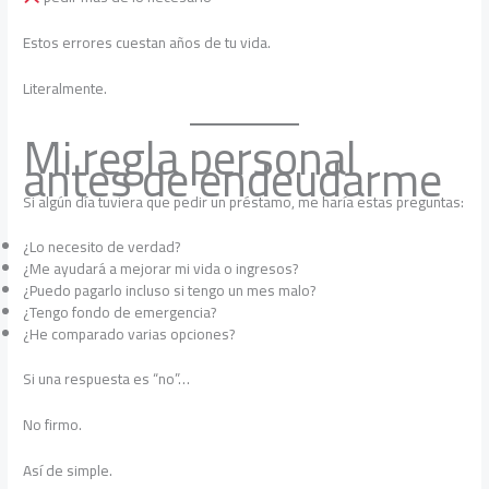
Estos errores cuestan años de tu vida.
Literalmente.
Mi regla personal
antes de endeudarme
Si algún día tuviera que pedir un préstamo, me haría estas preguntas:
¿Lo necesito de verdad?
¿Me ayudará a mejorar mi vida o ingresos?
¿Puedo pagarlo incluso si tengo un mes malo?
¿Tengo fondo de emergencia?
¿He comparado varias opciones?
Si una respuesta es “no”…
No firmo.
Así de simple.